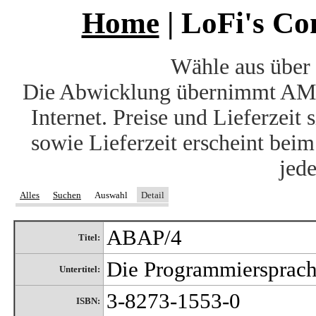
Home
| LoFi's C
Wähle aus über 
Die Abwicklung übernimmt AM
Internet. Preise und Lieferzeit
sowie Lieferzeit erscheint bei
jede
Alles
Suchen
Auswahl
Detail
ABAP/4
Titel:
Die Programmiersprac
Untertitel:
3-8273-1553-0
ISBN: