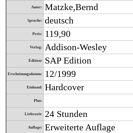
Matzke,Bernd
Autor:
deutsch
Sprache:
119,90
Preis:
Addison-Wesley
Verlag:
SAP Edition
Edition:
12/1999
Erscheinungsdatum:
Hardcover
Einband:
Plus:
24 Stunden
Lieferzeit:
Erweiterte Auflage
Auflage: