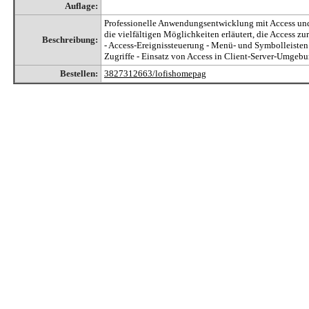
Auflage:
Professionelle Anwendungsentwicklung mit Access un
die vielfältigen Möglichkeiten erläutert, die Access
Beschreibung:
- Access-Ereignissteuerung - Menü- und Symbolleisten
Zugriffe - Einsatz von Access in Client-Server-Umg
Bestellen:
3827312663/lofishomepag