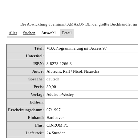
Die Abwicklung übernimmt AMAZON.DE, der größte Buchhändler im Intern
Alles
Suchen
Auswahl
Detail
Titel:
VBA Programmierung mit Access 97
Untertitel:
ISBN:
3-8273-1266-3
Autor:
Albrecht, Ralf / Nicol, Natascha
Sprache:
deutsch
Preis:
89,90
Verlag:
Addison-Wesley
Edition:
Erscheinungsdatum:
07/1997
Einband:
Hardcover
Plus:
CD-ROM PC
Lieferzeit:
24 Stunden