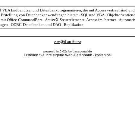
d VBA Endbenutzer und Datenbankprogrammierer, die mit Access vertraut sind un
 zur Erstellung von Datenbankanwendungen bietet: - SQL und VBA - Objektorientie
 mit Office-CommandBars - ActiveX-Steuerelemente, Access im Internet - Automatis
ebungen - ODBC-Datenbanken und DAO - Replikation
e-m@il an Autor
powered in 0.02s by baseportal.de
Erstellen Sie Ihre eigene Web-Datenbank - kostenlos!