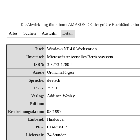
Die Abwicklung übernimmt AMAZON.DE, der größte Buchhändler im Intern
Alles
Suchen
Auswahl
Detail
Titel:
Windows NT 4.0 Workstation
Untertitel:
Microsofts universelles Betriebssystem
ISBN:
3-8273-1280-9
Autor:
Ortmann,Jürgen
Sprache:
deutsch
Preis:
79,90
Verlag:
Addison-Wesley
Edition:
Erscheinungsdatum:
08/1997
Einband:
Hardcover
Plus:
CD-ROM PC
Lieferzeit:
24 Stunden