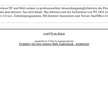
ndows NT und führt sodann in professionellere Anwendungsmöglichkeiten des Progr
t dem Internet. Aus dem Inhalt: Das Arbeiten und die Architektur von NT, OLE u
r 3.0 incl. Zubehörprogrammen, MS-Internet-Assistenten und Viewer, StarOffice 4.
e-m@il an Autor
powered in 0.02s by baseportal.de
Erstellen Sie Ihre eigene Web-Datenbank - kostenlos!