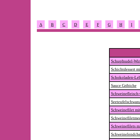
A
B
C
D
E
F
G
H
I
Schupfnudel-Wir
Schichtdessert m
Schokoladen-Le
Sauce Gribiche
Schweinefleisch-
Seeteufelschwan
Schweinefilet mi
Schweinefiletmed
Schweinefilets m
Schweinelendche