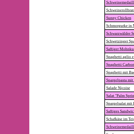
Schweinemedaill
Schweinerollbrat
Sunny Chicken
Schmorgurke in 
Schwarzwälder Sp
Schwetzinger Spa
Saftiger Mohnku
Spaghetti aglio e
Spaghetti Carbon
Spaghetti mit B
Spargelpasta mi
Salade Niçoise
Salat "Palm Spri
Spargelsalat mit
Saftiges Sandwi
Schafkäse im Te
Schweinemedailli