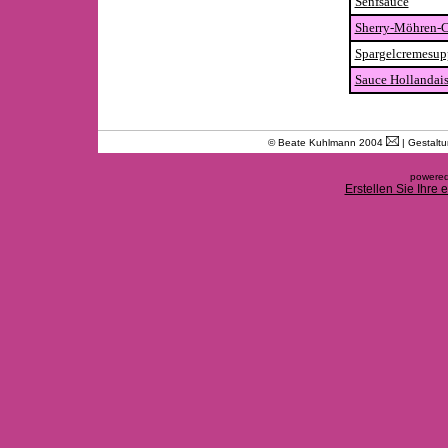
Senfsauce
Sherry-Möhren-
Spargelcremesup
Sauce Hollandais
© Beate Kuhlmann 2004
| Gestalt
powered
Erstellen Sie Ihre