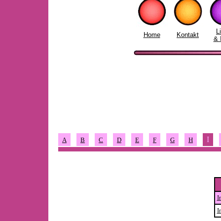
L
Home
Kontakt
& 
I
A
B
C
D
E
F
G
H
I
I