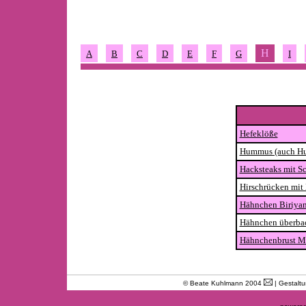
H
A
B
C
D
E
F
G
I
Hefeklöße
Hummus (auch H
Hacksteaks mit Sc
Hirschrücken mit
Hähnchen Biriyan
Hähnchen überba
Hähnchenbrust M
© Beate Kuhlmann 2004
| Gestalt