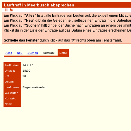
Lauftreff in Meerbusch absprechen
Hilfe
Ein Klick auf
"Alles"
listet alle Einträge von Leuten auf, die aktuell einen Mitläu
Ein Klick auf
"Neu"
gibt dir die Gelegenheit, selbst einen Eintrag in die Datenb
Ein Klick auf
"Suchen"
hilft dir bei der Suche nach Einträgen an einem bestimm
Klickst du in der Liste der Einträge auf das Datum eines Eintrages erscheinen De
Schließe das Fenster
durch Klick auf das "X" rechts oben am Fensterrand.
Alles
Neu
Suchen
Auswahl
Detail
Treffdatum:
14.9.17
Uhrzeit:
18:00
KM:
20
Dauer:
Laufthema:
Regenerationslauf
Wo laufen:
Kontakt:
Name: