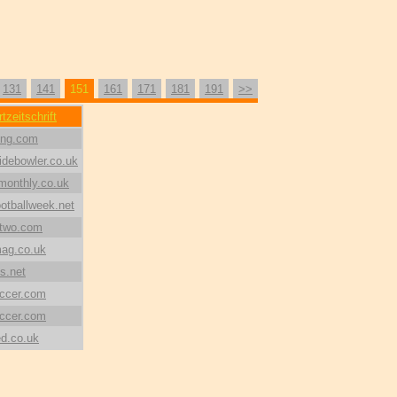
131
141
151
161
171
181
191
>>
tzeitschrift
ing.com
idebowler.co.uk
monthly.co.uk
ootballweek.net
rtwo.com
ag.co.uk
s.net
ccer.com
ccer.com
d.co.uk