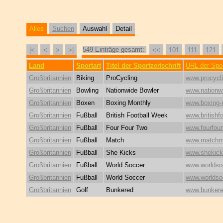
Alles
Suchen
Auswahl
Detail
549 Einträge gesamt:
|<
<
>
>|
<<
101
111
121
Land
Sportart
Titel der Sportzeitschrift
URL der Spor
Großbritannien
Biking
ProCycling
www.procycl
Großbritannien
Bowling
Nationwide Bowler
www.nationw
Großbritannien
Boxen
Boxing Monthly
www.boxing-
Großbritannien
Fußball
British Football Week
www.britishf
Großbritannien
Fußball
Four Four Two
www.fourfou
Großbritannien
Fußball
Match
www.matchm
Großbritannien
Fußball
She Kicks
www.shekick
Großbritannien
Fußball
World Soccer
www.worldso
Großbritannien
Fußball
World Soccer
www.worldso
Großbritannien
Golf
Bunkered
www.bunkere