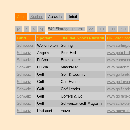
Alles
Suchen
Auswahl
Detail
549 Einträge gesamt:
|<
<
>
>|
<<
301
311
321
Land
Sportart
Titel der Sportzeitschrift
URL der Sport
Schweden
Wellenreiten
Surfing
www.surfing.
Schweiz
Angeln
Petri Heil
www.petri-hei
Schweiz
Fußball
Eurosoccer
www.eurosocc
Schweiz
Fußball
MatchMag
www.matchm
Schweiz
Golf
Golf & Country
www.golfandc
Schweiz
Golf
Golf Events
www.golf-eve
Schweiz
Golf
Golf Leader
www.golfleade
Schweiz
Golf
Golfers & Co
www.golfers-
Schweiz
Golf
Schweizer Golf Magazin
www.schweize
Schweiz
Radsport
move
www.move.c