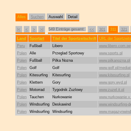
Alles
Suchen
Auswahl
Detail
549 Einträge gesamt:
|<
<
>
>|
<<
301
311
321
Land
Sportart
Titel der Sportzeitschrift
URL der Sportzeits
Peru
Fußball
Libero
www.libero.com.pe
Polen
Alle
Przeglad Sportowy
www.sports.pl
Polen
Fußball
Pilka Nozna
www.pilkanozna.pl
Polen
Golf
Golf
www.golf.pl/mediat
Polen
Kitesurfing
Kitesurfing
www.kitesurfing.pl
Polen
Klettern
Gory
www.gory.wyd.pl
Polen
Motorrad
Tygodnik Zuzlowy
www.zuzel.it.pl
Polen
Tauchen
Nurkowanie
www.nurkowanie.v
Polen
Windsurfing
Deskawind
www.windsurfing-d
Polen
Windsurfing
Windsurfing
www.magazynwinds