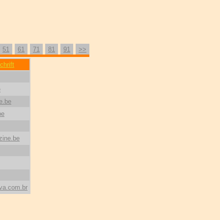
51
61
71
81
91
>>
chrift
e
e.be
be
zine.be
va.com.br