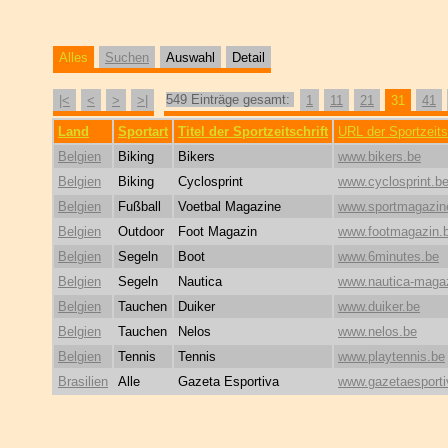
Alles
Suchen
Auswahl
Detail
549 Einträge gesamt:
|<
<
>
>|
1
11
21
31
41
Land
Sportart
Titel der Sportzeitschrift
URL der Sportzeits
Belgien
Biking
Bikers
www.bikers.be
Belgien
Biking
Cyclosprint
www.cyclosprint.b
Belgien
Fußball
Voetbal Magazine
www.sportmagazin
Belgien
Outdoor
Foot Magazin
www.footmagazin.
Belgien
Segeln
Boot
www.6minutes.be
Belgien
Segeln
Nautica
www.nautica-maga
Belgien
Tauchen
Duiker
www.duiker.be
Belgien
Tauchen
Nelos
www.nelos.be
Belgien
Tennis
Tennis
www.playtennis.be
Brasilien
Alle
Gazeta Esportiva
www.gazetaesporti