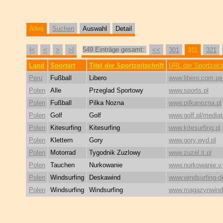
Alles
Suchen
Auswahl
Detail
549 Einträge gesamt:
|<
<
>
>|
<<
301
311
321
Land
Sportart
Titel der Sportzeitschrift
URL der Sportzeits
Peru
Fußball
Libero
www.libero.com.pe
Polen
Alle
Przeglad Sportowy
www.sports.pl
Polen
Fußball
Pilka Nozna
www.pilkanozna.pl
Polen
Golf
Golf
www.golf.pl/mediat
Polen
Kitesurfing
Kitesurfing
www.kitesurfing.pl
Polen
Klettern
Gory
www.gory.wyd.pl
Polen
Motorrad
Tygodnik Zuzlowy
www.zuzel.it.pl
Polen
Tauchen
Nurkowanie
www.nurkowanie.v
Polen
Windsurfing
Deskawind
www.windsurfing-d
Polen
Windsurfing
Windsurfing
www.magazynwinds