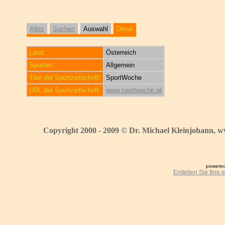
Alles
Suchen
Auswahl
Detail
Land:
Österreich
Sportart:
Allgemein
Titel der Sportzeitschrift:
SportWoche
URL der Sportzeitschrift:
www.sportwoche.at
Copyright 2000 - 2009 © Dr. Michael Kleinjohann, w
powered
Erstellen Sie Ihre