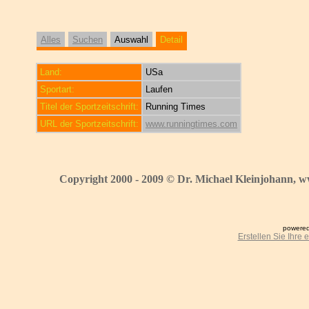
Alles
Suchen
Auswahl
Detail
Land:
USa
Sportart:
Laufen
Titel der Sportzeitschrift:
Running Times
URL der Sportzeitschrift:
www.runningtimes.com
Copyright 2000 - 2009 © Dr. Michael Kleinjohann, w
powered
Erstellen Sie Ihre