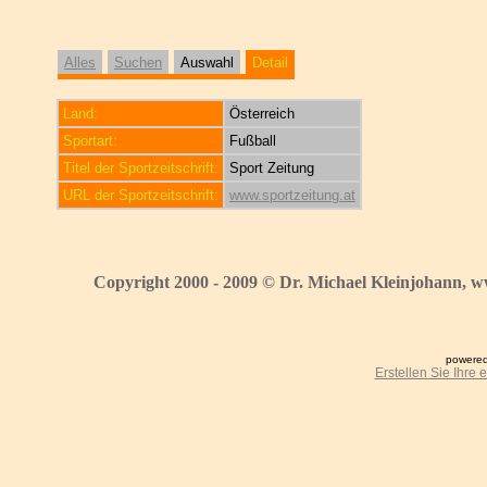
Alles
Suchen
Auswahl
Detail
Land:
Österreich
Sportart:
Fußball
Titel der Sportzeitschrift:
Sport Zeitung
URL der Sportzeitschrift:
www.sportzeitung.at
Copyright 2000 - 2009 © Dr. Michael Kleinjohann, w
powered
Erstellen Sie Ihre