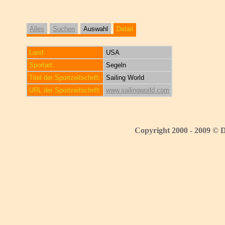
Alles
Suchen
Auswahl
Detail
Land:
USA
Sportart:
Segeln
Titel der Sportzeitschrift:
Sailing World
URL der Sportzeitschrift:
www.sailingworld.com
Copyright 2000 - 2009 © 