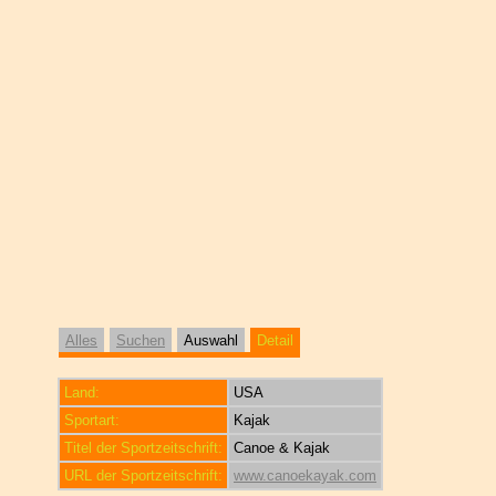
Alles
Suchen
Auswahl
Detail
Land:
USA
Sportart:
Kajak
Titel der Sportzeitschrift:
Canoe & Kajak
URL der Sportzeitschrift:
www.canoekayak.com