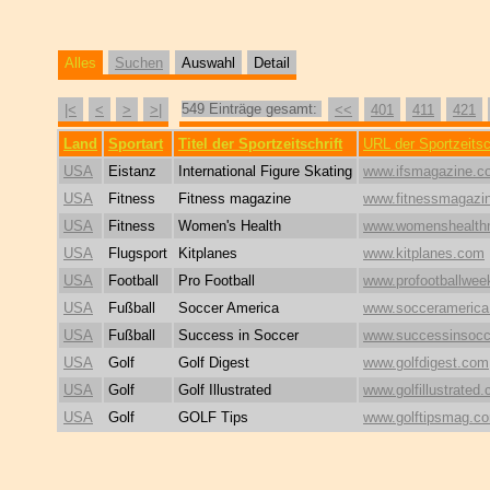
Alles
Suchen
Auswahl
Detail
549 Einträge gesamt:
|<
<
>
>|
<<
401
411
421
Land
Sportart
Titel der Sportzeitschrift
URL der Sportzeitsch
USA
Eistanz
International Figure Skating
www.ifsmagazine.c
USA
Fitness
Fitness magazine
www.fitnessmagazi
USA
Fitness
Women's Health
www.womenshealt
USA
Flugsport
Kitplanes
www.kitplanes.com
USA
Football
Pro Football
www.profootballwee
USA
Fußball
Soccer America
www.soccerameric
USA
Fußball
Success in Soccer
www.successinsocc
USA
Golf
Golf Digest
www.golfdigest.com
USA
Golf
Golf Illustrated
www.golfillustrated
USA
Golf
GOLF Tips
www.golftipsmag.c