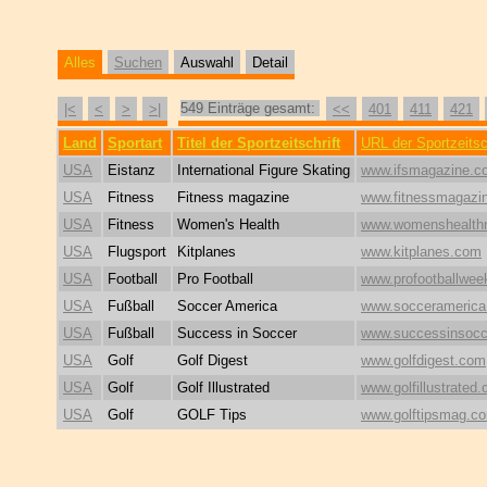
Alles
Suchen
Auswahl
Detail
549 Einträge gesamt:
|<
<
>
>|
<<
401
411
421
Land
Sportart
Titel der Sportzeitschrift
URL der Sportzeitsch
USA
Eistanz
International Figure Skating
www.ifsmagazine.c
USA
Fitness
Fitness magazine
www.fitnessmagazi
USA
Fitness
Women's Health
www.womenshealt
USA
Flugsport
Kitplanes
www.kitplanes.com
USA
Football
Pro Football
www.profootballwee
USA
Fußball
Soccer America
www.soccerameric
USA
Fußball
Success in Soccer
www.successinsocc
USA
Golf
Golf Digest
www.golfdigest.com
USA
Golf
Golf Illustrated
www.golfillustrated
USA
Golf
GOLF Tips
www.golftipsmag.c