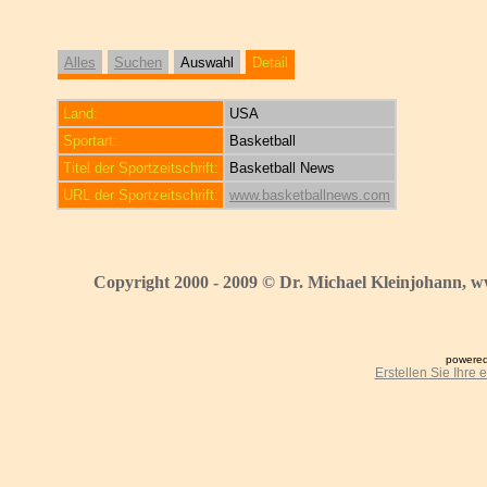
Alles
Suchen
Auswahl
Detail
Land:
USA
Sportart:
Basketball
Titel der Sportzeitschrift:
Basketball News
URL der Sportzeitschrift:
www.basketballnews.com
Copyright 2000 - 2009 © Dr. Michael Kleinjohann, w
powered
Erstellen Sie Ihre