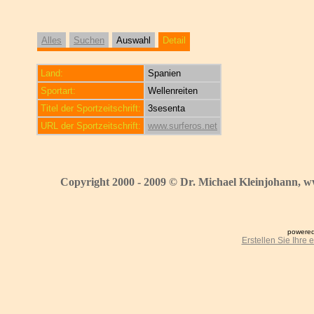
Alles
Suchen
Auswahl
Detail
Land:
Spanien
Sportart:
Wellenreiten
Titel der Sportzeitschrift:
3sesenta
URL der Sportzeitschrift:
www.surferos.net
Copyright 2000 - 2009 © Dr. Michael Kleinjohann, w
powered
Erstellen Sie Ihre