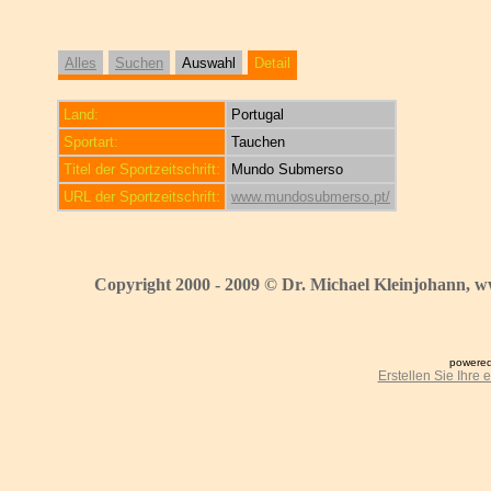
Alles
Suchen
Auswahl
Detail
Land:
Portugal
Sportart:
Tauchen
Titel der Sportzeitschrift:
Mundo Submerso
URL der Sportzeitschrift:
www.mundosubmerso.pt/
Copyright 2000 - 2009 © Dr. Michael Kleinjohann, w
powered
Erstellen Sie Ihre