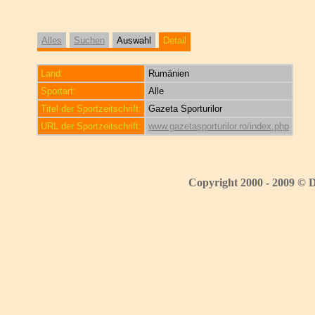
Alles
Suchen
Auswahl
Detail
Land:
Rumänien
Sportart:
Alle
Titel der Sportzeitschrift:
Gazeta Sporturilor
URL der Sportzeitschrift:
www.gazetasporturilor.ro/index.php
Copyright 2000 - 2009 © 