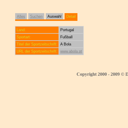
Alles
Suchen
Auswahl
Detail
Land:
Portugal
Sportart:
Fußball
Titel der Sportzeitschrift:
A Bola
URL der Sportzeitschrift:
www.abola.pt
Copyright 2000 - 2009 © 