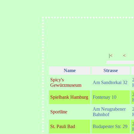
|<
<
Name
Strasse
Spicy's
Am Sandtorkai 32
Gewürzmuseum
Spielbank Hamburg
Fontenay 10
Am Neugrabener
Sportline
Bahnhof
St. Pauli Bad
Budapester Str. 29