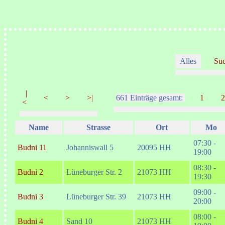
Alles
Su
|
<
>
>|
661 Einträge gesamt:
1
2
<
Name
Strasse
Ort
Mo
07:30 -
Budni 11
Johanniswall 5
20095 HH
19:00
08:30 -
Budni 2
Lüneburger Str. 2
21073 HH
19:30
09:00 -
Budni 3
Lüneburger Str. 39
21073 HH
20:00
08:00 -
Budni 4
Sand 10
21073 HH