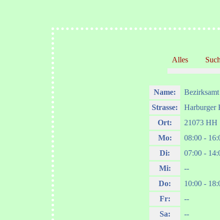
Alles
Suc
Name:
Bezirksamt
Strasse:
Harburger 
Ort:
21073 HH
Mo:
08:00 - 16:
Di:
07:00 - 14:
Mi:
--
Do:
10:00 - 18:
Fr:
--
Sa:
--