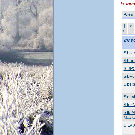
R
unter
Alles
|
<
<
Zwin
Siblio
Siborn
SIBP
SibPor
Sibsit
Sidimi
Siler 
Silk 
Mask
SILVI