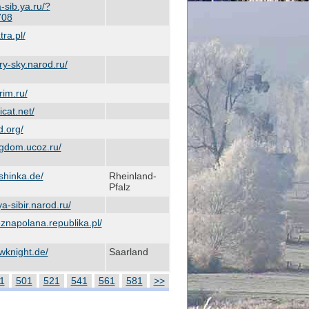
-sib.ya.ru/?
708
ra.pl/
y-sky.narod.ru/
rim.ru/
cat.net/
.org/
gdom.ucoz.ru/
hinka.de/
Rheinland-
Pfalz
-sibir.narod.ru/
znapolana.republika.pl/
knight.de/
Saarland
1
501
521
541
561
581
>>