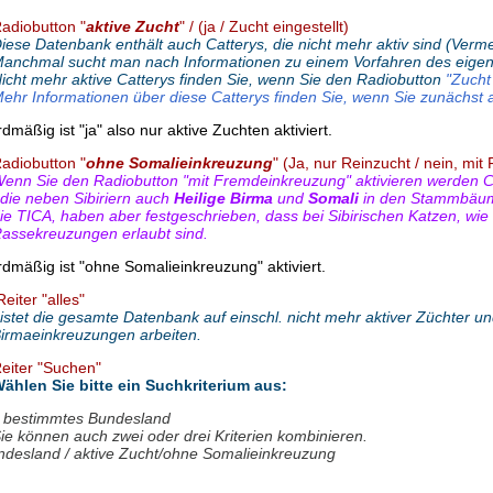
adiobutton "
aktive Zucht
" / (ja / Zucht eingestellt)
iese Datenbank enthält auch Catterys, die nicht mehr aktiv sind (Vermerk
anchmal sucht man nach Informationen zu einem Vorfahren des eigen
icht mehr aktive Catterys finden Sie, wenn Sie den Radiobutton
"Zucht 
ehr Informationen über diese Catterys finden Sie, wenn Sie zunächst 
dmäßig ist "ja" also nur aktive Zuchten aktiviert.
adiobutton "
ohne Somalieinkreuzung
" (Ja, nur Reinzucht / nein, mi
enn Sie den Radiobutton "mit Fremdeinkreuzung" aktivieren werden Cat
 die neben Sibiriern auch
Heilige Birma
und
Somali
in den Stammbäume
ie TICA, haben aber festgeschrieben, dass bei Sibirischen Katzen, wie 
assekreuzungen erlaubt sind.
dmäßig ist "ohne Somalieinkreuzung" aktiviert.
eiter "alles"
istet die gesamte Datenbank auf einschl. nicht mehr aktiver Züchter und
irmaeinkreuzungen arbeiten.
eiter "Suchen"
ählen Sie bitte
ein
Suchkriterium aus:
n bestimmtes Bundesland
ie können auch zwei oder drei Kriterien kombinieren.
ndesland / aktive Zucht/ohne Somalieinkreuzung