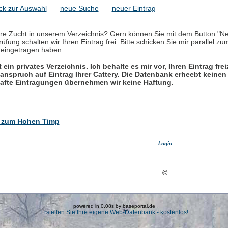
ck zur Auswahl
neue Suche
neuer Eintrag
hre Zucht in unserem Verzeichnis? Gern können Sie mit dem Button "Neu
üfung schalten wir Ihren Eintrag frei. Bitte schicken Sie mir parallel zu
 eingetragen haben.
t ein privates Verzeichnis. Ich behalte es mir vor, Ihren Eintrag fr
anspruch auf Eintrag Ihrer Cattery. Die Datenbank erheebt keinen 
hafte Eintragungen übernehmen wir keine Haftung.
 zum Hohen Timp
Login
©
powered in 0.08s by baseportal.de
Erstellen Sie Ihre eigene Web-Datenbank - kostenlos!