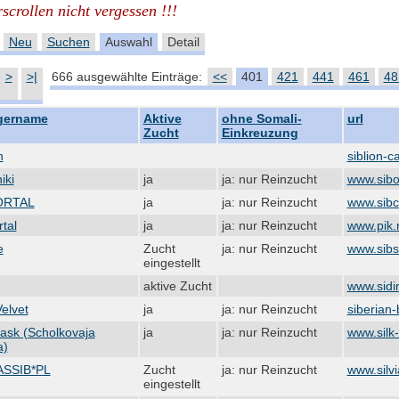
scrollen nicht vergessen !!!
Neu
Suchen
Auswahl
Detail
>
>|
666 ausgewählte Einträge:
<<
401
421
441
461
48
gername
Aktive
ohne Somali-
url
Zucht
Einkreuzung
n
siblion-ca
iki
ja
ja: nur Reinzucht
www.sibo
ORTAL
ja
ja: nur Reinzucht
www.sibca
tal
ja
ja: nur Reinzucht
www.pik.n
e
Zucht
ja: nur Reinzucht
www.sibsi
eingestellt
aktive Zucht
www.sidi
Velvet
ja
ja: nur Reinzucht
siberian-
Mask (Scholkovaja
ja
ja: nur Reinzucht
www.silk
a)
ASSIB*PL
Zucht
ja: nur Reinzucht
www.silvi
eingestellt