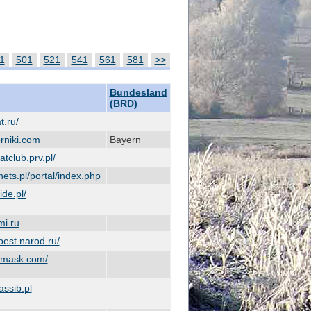
1
501
521
541
561
581
>>
Bundesland
(BRD)
t.ru/
rniki.com
Bayern
tclub.prv.pl/
ets.pl/portal/index.php
de.pl/
mi.ru
best.narod.ru/
-mask.com/
assib.pl