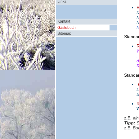
Links
R
D
M
Kontakt
N
M
Gästebuch
Sitemap
Standar
R
W
,
d
R
Standar
R
L
B
R
W
z.B. ei
Tipp:
S
z.B. Bu