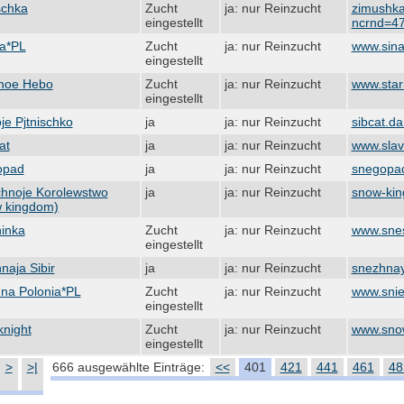
chka
Zucht
ja: nur Reinzucht
zimushka
eingestellt
ncrnd=4
ra*PL
Zucht
ja: nur Reinzucht
www.sinat
eingestellt
noe Hebo
Zucht
ja: nur Reinzucht
www.starr
eingestellt
je Pjtnischko
ja
ja: nur Reinzucht
sibcat.da
at
ja
ja: nur Reinzucht
www.slavi
opad
ja
ja: nur Reinzucht
snegopad
hnoje Korolewstwo
ja
ja: nur Reinzucht
snow-kin
 kingdom)
inka
Zucht
ja: nur Reinzucht
www.snes
eingestellt
naja Sibir
ja
ja: nur Reinzucht
snezhnaya
 na Polonia*PL
Zucht
ja: nur Reinzucht
www.snie
eingestellt
night
Zucht
ja: nur Reinzucht
www.snow
eingestellt
>
>|
666 ausgewählte Einträge:
<<
401
421
441
461
48