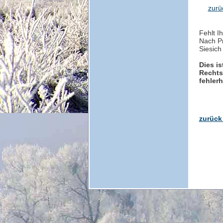
zurü
Fehlt I
Nach Pr
Siesich
Dies is
Rechts
fehler
zurück