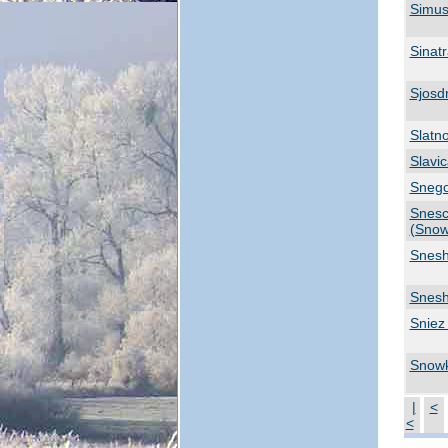
Simus
Sinat
Sjosd
Slatno
Slavic
Sneg
Snesc
(Snow
Snesh
Snesh
Sniez
Snowk
|
<
<