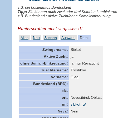
z.B. ein bestimmtes Bundesland
Tipp:
Sie können auch zwei oder drei Kriterien kombinieren
z.B. Bundesland / aktive Zucht/ohne Somalieinkreuzung
R
unterscrollen nicht vergessen !!!
Alles
Neu
Suchen
Auswahl
Detail
Zwingername:
Sibkot
Aktive Zucht:
ja
ohne Somali-Einkreuzung:
ja: nur Reinzucht
zuechtername:
Troshkov
vorname:
Oleg
Bundesland (BRD):
plz:
ort:
Novosibirsk Oblast
url:
sibkot.ru/
Neva:
Nein
Anmerkungen: