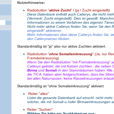
Nutzerhinweise:
Radiobutton "
aktive Zucht
" / (ja / Zucht eingestellt)
Diese Datenbank enthält auch Catterys, die nicht mehr
(Vermerk: Zucht eingestellt). Dies ist gewollt. Manch
Informationen zu einem Vorfahren des eigenen Tieres
Nicht mehr aktive Catterys finden Sie, wenn Sie den 
eingestellt" aktivieren.
Mehr Informationen über diese Catterys finden Sie, w
den Catterynamen klicken.
Standardmäßig ist "ja" also nur aktive Zuchten aktiviert.
Radiobutton "
ohne Somalieinkreuzung
" (Ja, nur Rei
Fremdeinkreuzung)
Wenn Sie den Radiobutton "mit Fremdeinkreuzung" ak
Catterys gelistet, die mit Katzen züchten , die neben 
Birma
und
Somali
in den Stammbäumen haben. Alle 
die TICA, haben aber festgeschrieben, dass bei Sibir
bei allen Naturrassen, keine Rassekreuzungen erlaubt
Standardmäßig ist "ohne Somalieinkreuzung" aktiviert.
Reiter "alles"
Listet die gesamte Datenbank auf einschl. nicht mehr 
solcher, die mit Somali-u./oder Birmaeinkreuzungen a
Reiter "Suchen"
Wählen Sie bitte
ein
Suchkriterium aus: