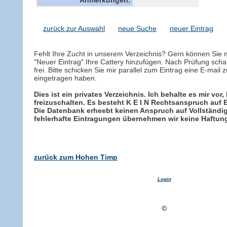
zurück zur Auswahl
neue Suche
neuer Eintrag
Fehlt Ihre Zucht in unserem Verzeichnis? Gern können Sie 
"Neuer Eintrag" Ihre Cattery hinzufügen. Nach Prüfung schal
frei. Bitte schicken Sie mir parallel zum Eintrag eine E-mail z
eingetragen haben.
Dies ist ein privates Verzeichnis. Ich behalte es mir vor,
freizuschalten. Es besteht
K E I N
Rechtsanspruch auf Ein
Die Datenbank erheebt keinen Anspruch auf Vollständig
fehlerhafte Eintragungen übernehmen wir keine Haftun
zurück zum Hohen Timp
Login
©