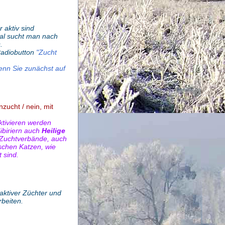
 aktiv sind
mal sucht man nach
.
Radiobutton
"Zucht
enn Sie zunächst auf
nzucht / nein, mit
tivieren werden
Sibiriern auch
Heilige
Zuchtverbände, auch
ischen Katzen, wie
 sind.
aktiver Züchter und
rbeiten.