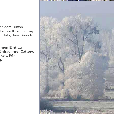
mit dem Button
ten wir Ihren Eintrag
ur Info, dass Siesich
 Ihren Eintrag
trag Ihrer Cattery.
keit. Für
g.