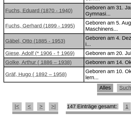
Geboren am 31. Ja
Fuchs, Eduard (1870 - 1940)
Gymnasi...
Geboren am 5. Aug
Fuchs, Gerhard (1899 - 1995)
Maschinens...
Geboren am 4. Deze
Gäbel, Otto (1885 - 1953)
i...
Giese, Adolf (* 1906 - † 1969)
Geboren am 20. Juli
Golke, Arthur ( 1886 – 1938)
Geboren am 14. Okto
Geboren am 10. Okt
Gräf, Hugo ( 1892 – 1958)
lern...
Alles
Suc
|<
<
>
>|
147 Einträge gesamt:
1