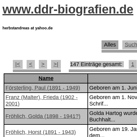
www.ddr-biografien.de
herbstandreas at yahoo.de
Alles
Suc
|<
<
>
>|
147 Einträge gesamt:
1
Name
Försterling, Paul (1891 - 1949)
Geboren am 1. Juni 
Franz (Malter), Frieda (1902 -
Geboren am 1. Nove
2001)
Schrif...
Golda Hartog wurde
Fröhlich, Golda (1898 - 1941?)
Buchhalt...
Geboren am 19. Jan
Fröhlich, Horst (1891 - 1943)
dem...