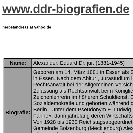
www.ddr-biografien.de
herbstandreas at yahoo.de
Name:
Alexander, Eduard Dr. jur. (1881-1945)
Geboren am 14. März 1881 in Essen als So
in Essen. Nach dem Abitur , Jurastudium i
Rechtsanwalt bei der Allgemeinen Versiche
Zulassung als Rechtsanwalt beim Königlich
Zeichenlehrerin im höheren Schuldienst. 
Sozialdemokratie und gehörten während d
Berlin . Unter dem Pseudonym E. Ludwig l
Biografie:
Fahne«, dann jahrelang deren Wirtschaftsr
Von 1928 bis 1930 Reichstagsabgeordneter
Gemeinde Boizenburg (Mecklenburg) Ale