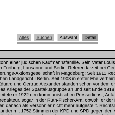
Alles
Suchen
Auswahl
Detail
hn einer jüdischen Kaufmannsfamilie. Sein Vater Louis 
n Freiburg, Lausanne und Berlin. Referendarzeit bei Ger
rungs-Aktionsgesellschaft in Magdeburg; Seit 1911 Recht
en Landgericht I Berlin. Seit 1908 in erster Ehe verhei
Eduard und Gertrud Alexander standen schon vor dem er
es Krieges der Spartakusgruppe an und seit Ende 1918 
eitete er 1922 den kommunistischen Pressedienst, Anfa
edakteur, sogar in der Ruth-Fischer-Ära, obwohl er der 
, danach als Versöhnler nicht mehr aufgestellt. Rechtsa
xander mit 1752 Stimmen der KPD und SPD gegen den 