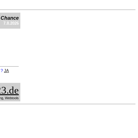
e Chance
7.8.2026
n ?
JA
3.de
ng, Webtools