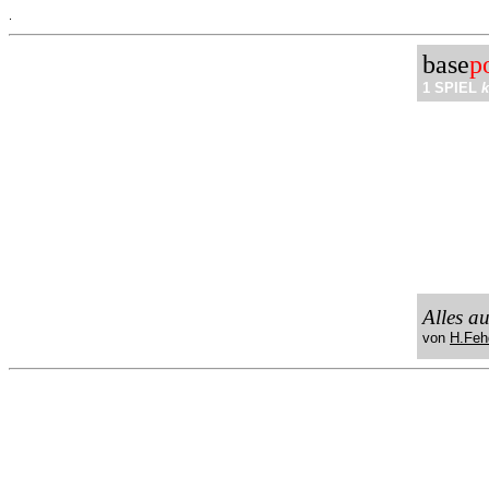
.
base
p
1 SPIEL
k
Alles a
von
H.Feh