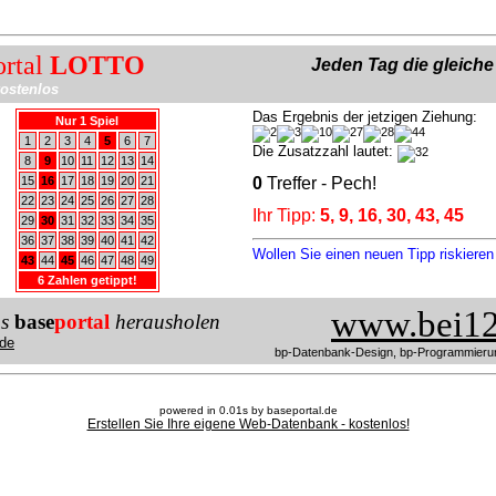
ortal
LOTTO
Jeden Tag die gleich
ostenlos
Das Ergebnis der jetzigen Ziehung:
Nur 1 Spiel
1
2
3
4
5
6
7
Die Zusatzzahl lautet:
8
9
10
11
12
13
14
15
16
17
18
19
20
21
0
Treffer - Pech!
22
23
24
25
26
27
28
Ihr Tipp:
5, 9, 16, 30, 43, 45
29
30
31
32
33
34
35
36
37
38
39
40
41
42
Wollen Sie einen neuen Tipp riskiere
43
44
45
46
47
48
49
6 Zahlen getippt!
www.bei12
us
base
portal
herausholen
de
bp-Datenbank-Design, bp-Programmieru
powered in 0.01s by baseportal.de
Erstellen Sie Ihre eigene Web-Datenbank - kostenlos!