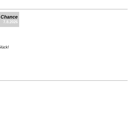
e Chance
7.8.2026
Glück!