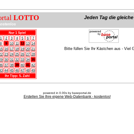
ortal
LOTTO
Jeden Tag die gleich
ostenlos
Nur 1 Spiel
1
2
3
4
5
6
7
8
9
10
11
12
13
14
Bitte füllen Sie Ihr Kästchen aus - Viel 
15
16
17
18
19
20
21
22
23
24
25
26
27
28
29
30
31
32
33
34
35
36
37
38
39
40
41
42
43
44
45
46
47
48
49
Ihr Tipp: 5. Zahl
powered in 0.00s by baseportal.de
Erstellen Sie Ihre eigene Web-Datenbank - kostenlos!