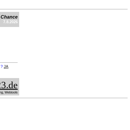
e Chance
7.8.2026
n ?
JA
3.de
ng, Webtools