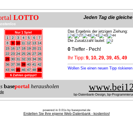
ortal
LOTTO
Jeden Tag die gleich
ostenlos
Das Ergebnis der jetzigen Ziehung:
Nur 1 Spiel
1
2
3
4
5
6
7
Die Zusatzzahl lautet:
8
9
10
11
12
13
14
15
16
17
18
19
20
21
0
Treffer - Pech!
22
23
24
25
26
27
28
Ihr Tipp:
9, 10, 29, 39, 45, 49
29
30
31
32
33
34
35
36
37
38
39
40
41
42
Wollen Sie einen neuen Tipp riskiere
43
44
45
46
47
48
49
6 Zahlen getippt!
www.bei12
us
base
portal
herausholen
de
bp-Datenbank-Design, bp-Programmieru
powered in 0.01s by baseportal.de
Erstellen Sie Ihre eigene Web-Datenbank - kostenlos!