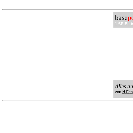
.
base
p
1 SPIEL
k
Alles a
von
H.Feh