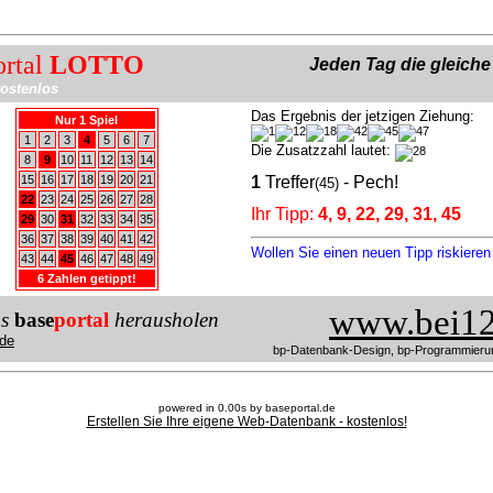
ortal
LOTTO
Jeden Tag die gleich
ostenlos
Das Ergebnis der jetzigen Ziehung:
Nur 1 Spiel
1
2
3
4
5
6
7
Die Zusatzzahl lautet:
8
9
10
11
12
13
14
15
16
17
18
19
20
21
1
Treffer
- Pech!
(45)
22
23
24
25
26
27
28
Ihr Tipp:
4, 9, 22, 29, 31, 45
29
30
31
32
33
34
35
36
37
38
39
40
41
42
Wollen Sie einen neuen Tipp riskiere
43
44
45
46
47
48
49
6 Zahlen getippt!
www.bei12
us
base
portal
herausholen
de
bp-Datenbank-Design, bp-Programmieru
powered in 0.00s by baseportal.de
Erstellen Sie Ihre eigene Web-Datenbank - kostenlos!