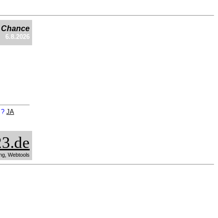
e Chance
6.8.2026
n ?
JA
3.de
ng, Webtools