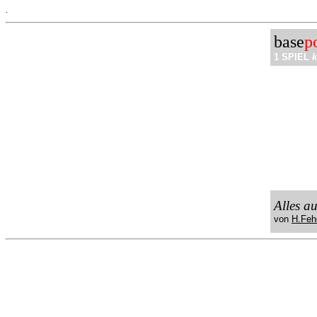
.
base
p
1 SPIEL
k
Alles a
von
H.Feh