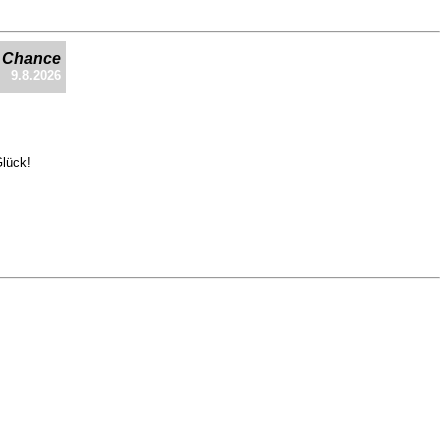
e Chance
9.8.2026
Glück!