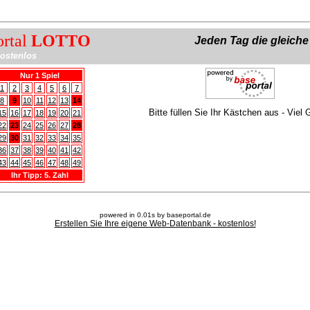
ortal
LOTTO
Jeden Tag die gleich
ostenlos
Nur 1 Spiel
1
2
3
4
5
6
7
8
9
10
11
12
13
14
Bitte füllen Sie Ihr Kästchen aus - Viel 
15
16
17
18
19
20
21
22
23
24
25
26
27
28
29
30
31
32
33
34
35
36
37
38
39
40
41
42
43
44
45
46
47
48
49
Ihr Tipp: 5. Zahl
powered in 0.01s by baseportal.de
Erstellen Sie Ihre eigene Web-Datenbank - kostenlos!