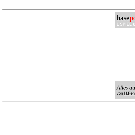
.
base
p
1 SPIEL
k
Alles a
von
H.Feh