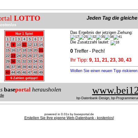
ortal
LOTTO
Jeden Tag die gleich
ostenlos
Das Ergebnis der jetzigen Ziehung:
Nur 1 Spiel
1
2
3
4
5
6
7
Die Zusatzzahl lautet:
8
9
10
11
12
13
14
15
16
17
18
19
20
21
0
Treffer - Pech!
22
23
24
25
26
27
28
Ihr Tipp:
9, 11, 21, 23, 30, 43
29
30
31
32
33
34
35
36
37
38
39
40
41
42
Wollen Sie einen neuen Tipp riskiere
43
44
45
46
47
48
49
6 Zahlen getippt!
www.bei12
us
base
portal
herausholen
de
bp-Datenbank-Design, bp-Programmieru
powered in 0.01s by baseportal.de
Erstellen Sie Ihre eigene Web-Datenbank - kostenlos!