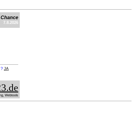
e Chance
7.8.2026
n ?
JA
3.de
ng, Webtools