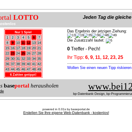
ortal
LOTTO
Jeden Tag die gleich
ostenlos
Das Ergebnis der jetzigen Ziehung:
Nur 1 Spiel
1
2
3
4
5
6
7
Die Zusatzzahl lautet:
8
9
10
11
12
13
14
15
16
17
18
19
20
21
0
Treffer - Pech!
22
23
24
25
26
27
28
Ihr Tipp:
6, 9, 11, 12, 23, 25
29
30
31
32
33
34
35
36
37
38
39
40
41
42
Wollen Sie einen neuen Tipp riskiere
43
44
45
46
47
48
49
6 Zahlen getippt!
www.bei12
us
base
portal
herausholen
de
bp-Datenbank-Design, bp-Programmieru
powered in 0.01s by baseportal.de
Erstellen Sie Ihre eigene Web-Datenbank - kostenlos!