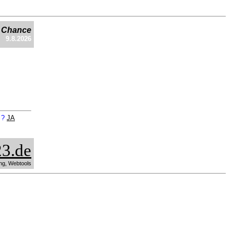
e Chance
9.8.2026
n ?
JA
3.de
ng, Webtools