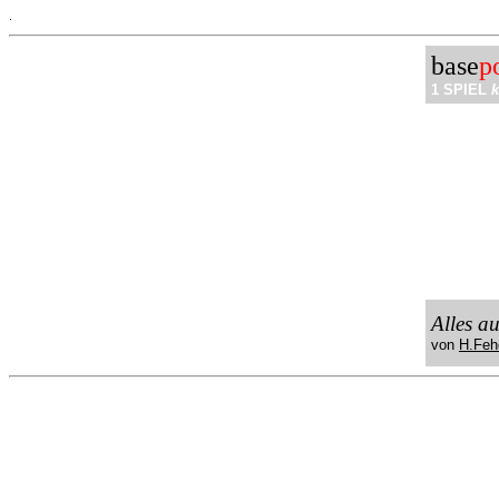
.
base
p
1 SPIEL
k
Alles a
von
H.Feh