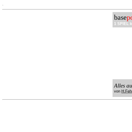
.
base
p
1 SPIEL
k
Alles a
von
H.Feh