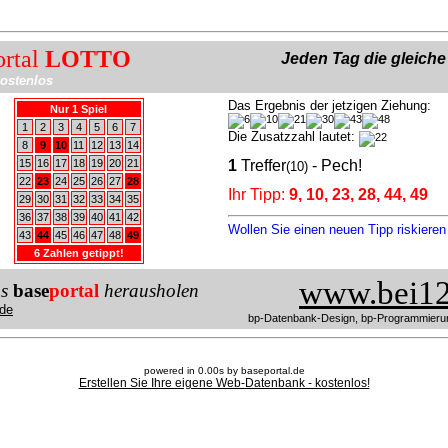
ortal
LOTTO
Jeden Tag die gleich
ostenlos
Das Ergebnis der jetzigen Ziehung:
Nur 1 Spiel
1
2
3
4
5
6
7
Die Zusatzzahl lautet:
8
9
10
11
12
13
14
15
16
17
18
19
20
21
1
Treffer
- Pech!
(10)
22
23
24
25
26
27
28
Ihr Tipp:
9, 10, 23, 28, 44, 49
29
30
31
32
33
34
35
36
37
38
39
40
41
42
Wollen Sie einen neuen Tipp riskiere
43
44
45
46
47
48
49
6 Zahlen getippt!
www.bei12
us
base
portal
herausholen
de
bp-Datenbank-Design, bp-Programmieru
powered in 0.00s by baseportal.de
Erstellen Sie Ihre eigene Web-Datenbank - kostenlos!