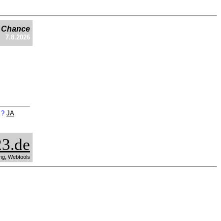
e Chance
7.8.2026
n ?
JA
3.de
ng, Webtools