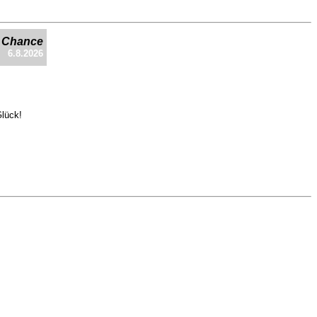
e Chance
6.8.2026
Glück!