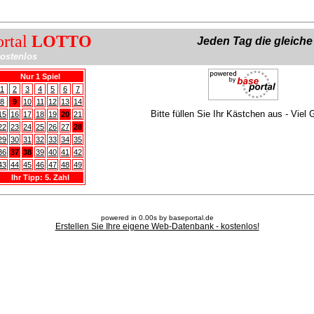
ortal
LOTTO
Jeden Tag die gleich
ostenlos
Nur 1 Spiel
1
2
3
4
5
6
7
8
9
10
11
12
13
14
Bitte füllen Sie Ihr Kästchen aus - Viel 
15
16
17
18
19
20
21
22
23
24
25
26
27
28
29
30
31
32
33
34
35
36
37
38
39
40
41
42
43
44
45
46
47
48
49
Ihr Tipp: 5. Zahl
powered in 0.00s by baseportal.de
Erstellen Sie Ihre eigene Web-Datenbank - kostenlos!