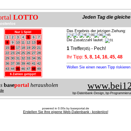
ortal
LOTTO
Jeden Tag die gleich
ostenlos
Das Ergebnis der jetzigen Ziehung:
Nur 1 Spiel
1
2
3
4
5
6
7
Die Zusatzzahl lautet:
8
9
10
11
12
13
14
15
16
17
18
19
20
21
1
Treffer
- Pech!
(45)
22
23
24
25
26
27
28
Ihr Tipp:
5, 8, 14, 16, 45, 48
29
30
31
32
33
34
35
36
37
38
39
40
41
42
Wollen Sie einen neuen Tipp riskiere
43
44
45
46
47
48
49
6 Zahlen getippt!
www.bei12
us
base
portal
herausholen
de
bp-Datenbank-Design, bp-Programmieru
powered in 0.00s by baseportal.de
Erstellen Sie Ihre eigene Web-Datenbank - kostenlos!