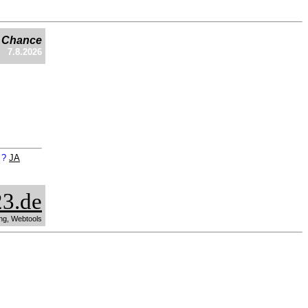
e Chance
7.8.2026
n ?
JA
3.de
ng, Webtools