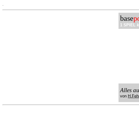
.
base
p
1 SPIEL
k
Alles a
von
H.Feh