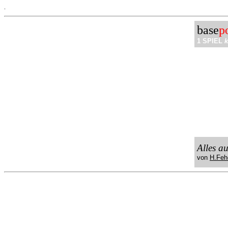
.
base
p
1 SPIEL
k
Alles a
von
H.Feh