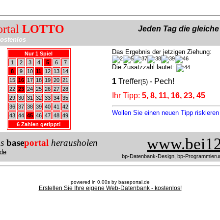
ortal
LOTTO
Jeden Tag die gleich
ostenlos
Das Ergebnis der jetzigen Ziehung:
Nur 1 Spiel
1
2
3
4
5
6
7
Die Zusatzzahl lautet:
8
9
10
11
12
13
14
15
16
17
18
19
20
21
1
Treffer
- Pech!
(5)
22
23
24
25
26
27
28
Ihr Tipp:
5, 8, 11, 16, 23, 45
29
30
31
32
33
34
35
36
37
38
39
40
41
42
Wollen Sie einen neuen Tipp riskiere
43
44
45
46
47
48
49
6 Zahlen getippt!
www.bei12
us
base
portal
herausholen
de
bp-Datenbank-Design, bp-Programmieru
powered in 0.00s by baseportal.de
Erstellen Sie Ihre eigene Web-Datenbank - kostenlos!