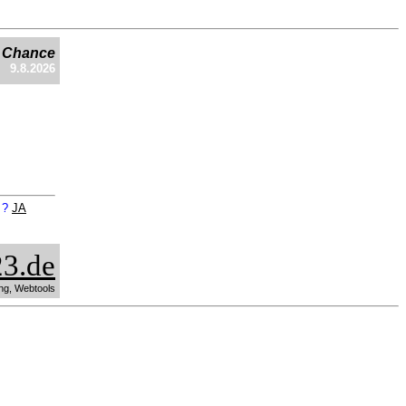
e Chance
9.8.2026
n ?
JA
3.de
ng, Webtools