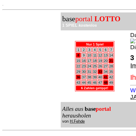
.
base
portal
LOTTO
1 SPIEL
kostenlos
Da
Nur 1 Spiel
Di
1
2
3
4
5
6
7
8
9
10
11
12
13
14
3
15
16
17
18
19
20
21
I
22
23
24
25
26
27
28
29
30
31
32
33
34
35
I
36
37
38
39
40
41
42
43
44
45
46
47
48
49
6 Zahlen getippt!
Wo
J
Alles aus
base
portal
herausholen
von
H.Fehde