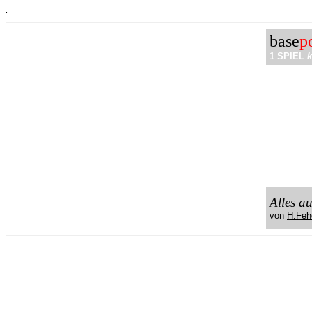
.
base
p
1 SPIEL
k
Alles a
von
H.Feh