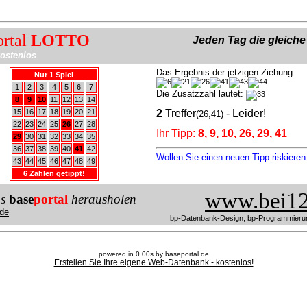
ortal
LOTTO
Jeden Tag die gleich
ostenlos
Das Ergebnis der jetzigen Ziehung:
Nur 1 Spiel
1
2
3
4
5
6
7
Die Zusatzzahl lautet:
8
9
10
11
12
13
14
15
16
17
18
19
20
21
2
Treffer
- Leider!
(26,41)
22
23
24
25
26
27
28
Ihr Tipp:
8, 9, 10, 26, 29, 41
29
30
31
32
33
34
35
36
37
38
39
40
41
42
Wollen Sie einen neuen Tipp riskiere
43
44
45
46
47
48
49
6 Zahlen getippt!
www.bei12
us
base
portal
herausholen
de
bp-Datenbank-Design, bp-Programmieru
powered in 0.00s by baseportal.de
Erstellen Sie Ihre eigene Web-Datenbank - kostenlos!