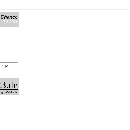
e Chance
7.8.2026
n ?
JA
3.de
ng, Webtools