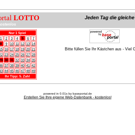
ortal
LOTTO
Jeden Tag die gleich
ostenlos
Nur 1 Spiel
1
2
3
4
5
6
7
8
9
10
11
12
13
14
Bitte füllen Sie Ihr Kästchen aus - Viel 
15
16
17
18
19
20
21
22
23
24
25
26
27
28
29
30
31
32
33
34
35
36
37
38
39
40
41
42
43
44
45
46
47
48
49
Ihr Tipp: 5. Zahl
powered in 0.01s by baseportal.de
Erstellen Sie Ihre eigene Web-Datenbank - kostenlos!