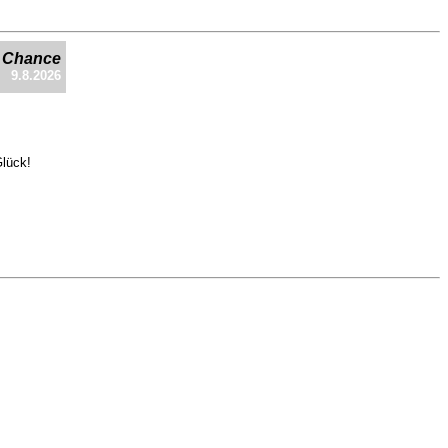
e Chance
9.8.2026
Glück!