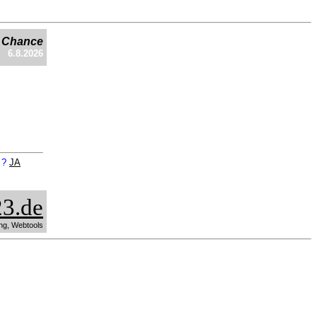
e Chance
6.8.2026
n ?
JA
3.de
ng, Webtools