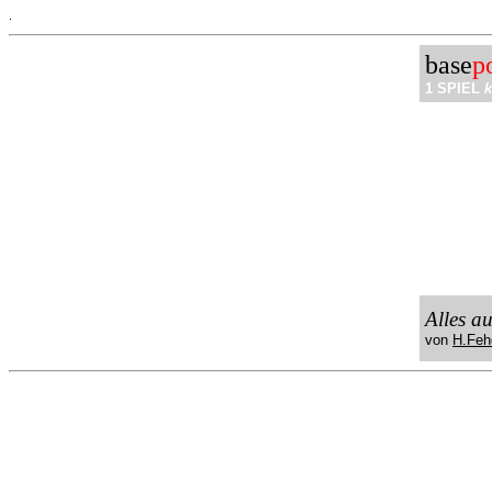
.
base
p
1 SPIEL
k
Alles a
von
H.Feh