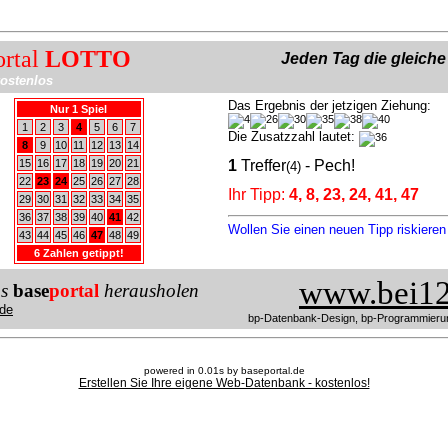
ortal
LOTTO
Jeden Tag die gleich
ostenlos
Das Ergebnis der jetzigen Ziehung:
Nur 1 Spiel
1
2
3
4
5
6
7
Die Zusatzzahl lautet:
8
9
10
11
12
13
14
15
16
17
18
19
20
21
1
Treffer
- Pech!
(4)
22
23
24
25
26
27
28
Ihr Tipp:
4, 8, 23, 24, 41, 47
29
30
31
32
33
34
35
36
37
38
39
40
41
42
Wollen Sie einen neuen Tipp riskiere
43
44
45
46
47
48
49
6 Zahlen getippt!
www.bei12
us
base
portal
herausholen
de
bp-Datenbank-Design, bp-Programmieru
powered in 0.01s by baseportal.de
Erstellen Sie Ihre eigene Web-Datenbank - kostenlos!