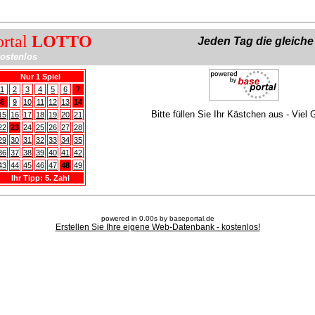
ortal
LOTTO
Jeden Tag die gleich
ostenlos
Nur 1 Spiel
1
2
3
4
5
6
7
8
9
10
11
12
13
14
Bitte füllen Sie Ihr Kästchen aus - Viel 
15
16
17
18
19
20
21
22
23
24
25
26
27
28
29
30
31
32
33
34
35
36
37
38
39
40
41
42
43
44
45
46
47
48
49
Ihr Tipp: 5. Zahl
powered in 0.00s by baseportal.de
Erstellen Sie Ihre eigene Web-Datenbank - kostenlos!