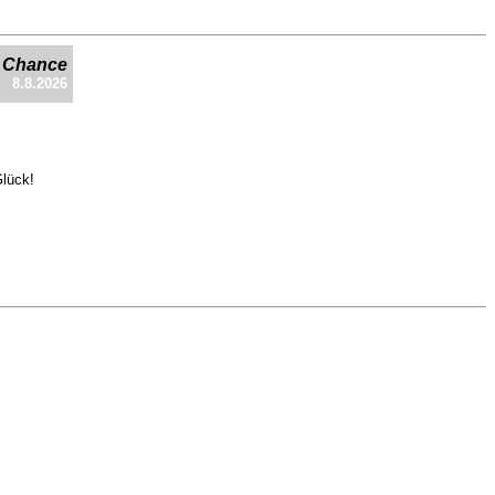
e Chance
8.8.2026
Glück!