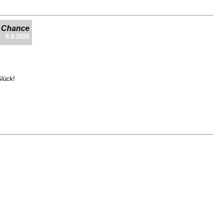
e Chance
8.8.2026
Glück!