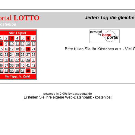
ortal
LOTTO
Jeden Tag die gleich
ostenlos
Nur 1 Spiel
1
2
3
4
5
6
7
8
9
10
11
12
13
14
Bitte füllen Sie Ihr Kästchen aus - Viel 
15
16
17
18
19
20
21
22
23
24
25
26
27
28
29
30
31
32
33
34
35
36
37
38
39
40
41
42
43
44
45
46
47
48
49
Ihr Tipp: 5. Zahl
powered in 0.00s by baseportal.de
Erstellen Sie Ihre eigene Web-Datenbank - kostenlos!