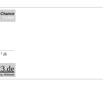
e Chance
7.8.2026
n ?
JA
3.de
ng, Webtools