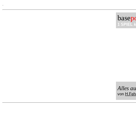
.
base
p
1 SPIEL
k
Alles a
von
H.Feh