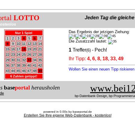
ortal
LOTTO
Jeden Tag die gleich
ostenlos
Das Ergebnis der jetzigen Ziehung:
Nur 1 Spiel
1
2
3
4
5
6
7
Die Zusatzzahl lautet:
8
9
10
11
12
13
14
15
16
17
18
19
20
21
1
Treffer
- Pech!
(6)
22
23
24
25
26
27
28
Ihr Tipp:
4, 6, 8, 18, 33, 49
29
30
31
32
33
34
35
36
37
38
39
40
41
42
Wollen Sie einen neuen Tipp riskiere
43
44
45
46
47
48
49
6 Zahlen getippt!
www.bei12
us
base
portal
herausholen
de
bp-Datenbank-Design, bp-Programmieru
powered in 0.00s by baseportal.de
Erstellen Sie Ihre eigene Web-Datenbank - kostenlos!