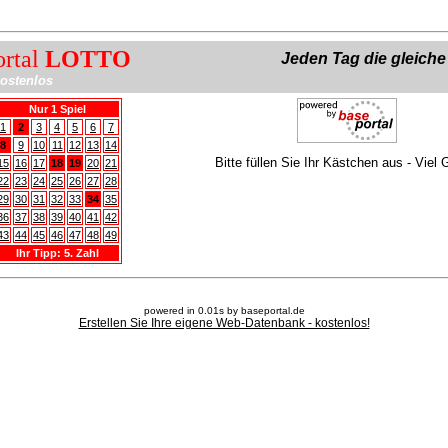
ortal
LOTTO
Jeden Tag die gleich
ostenlos
Nur 1 Spiel
1
2
3
4
5
6
7
8
9
10
11
12
13
14
Bitte füllen Sie Ihr Kästchen aus - Viel 
15
16
17
18
19
20
21
22
23
24
25
26
27
28
29
30
31
32
33
34
35
36
37
38
39
40
41
42
43
44
45
46
47
48
49
Ihr Tipp: 5. Zahl
powered in 0.01s by baseportal.de
Erstellen Sie Ihre eigene Web-Datenbank - kostenlos!