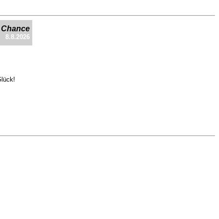
e Chance
8.8.2026
Glück!